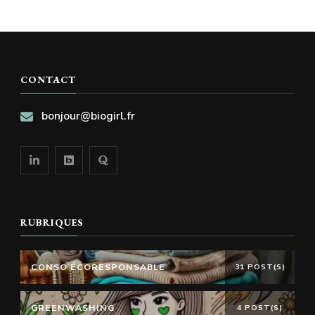
CONTACT
bonjour@biogirl.fr
RUBRIQUES
CONSO ÉCORESPONSABLE
31 POST(S)
GREENWASHING
4 POST(S)