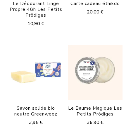
Le Déodorant Linge
Carte cadeau éthikdo
Propre 48h Les Petits
20,00
€
Prödiges
10,90
€
Savon solide bio
Le Baume Magique Les
neutre Greenweez
Petits Prödiges
3,95
€
36,90
€