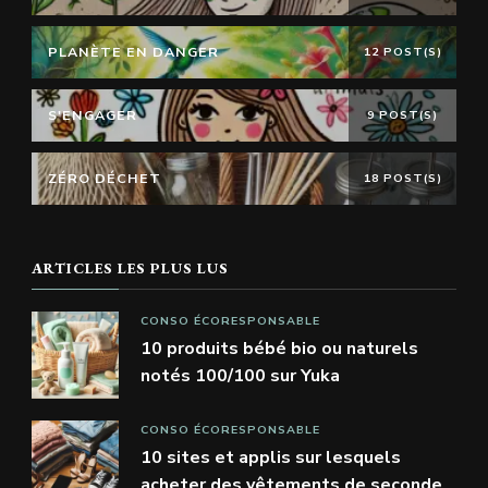
PLANÈTE EN DANGER
12 POST(S)
S'ENGAGER
9 POST(S)
ZÉRO DÉCHET
18 POST(S)
ARTICLES LES PLUS LUS
CONSO ÉCORESPONSABLE
10 produits bébé bio ou naturels
notés 100/100 sur Yuka
CONSO ÉCORESPONSABLE
10 sites et applis sur lesquels
acheter des vêtements de seconde